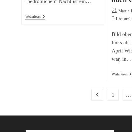
"bedrohlichen" Nacht ist ein…
Beitrags-
Martin 
Vom
Autor:
Weiterlesen
Beitrags-
Austral
Evelyn
Kategorie:
Creek
Nach
Bild oben
Dalhousi
Springs
links ab.
April Wi
war, in…
Vo
Weiterlesen
De
Co
Sp
Ra
1
…
Zur vorherigen Seite
Si
Na
Co
Pe