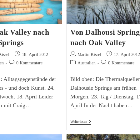
ak Valley nach
Von Dalhousi Spring
Springs
nach Oak Valley
Beitrag
Beitrags-
Beitrag
Kissel
18. April 2012
Martin Kissel
17. April 201
veröffentlicht:
Autor:
veröffentlicht:
Beitrags-
Beitrags-
Beitrags-
ien
0 Kommentare
Australien
0 Kommentare
Kommentare:
Kategorie:
Kommentare:
: Alltagsgegenstände der
Bild oben: Die Thermalquellen
s - und doch Kunst. 24.
Dalhousie Springs am frühen
twoch, 18. April Leider
Morgen. 23. Tag / Dienstag, 1
ch mit Craig…
April In der Nacht haben…
n
Von
Weiterlesen
k
Dalhousi
lley
Springs
ch
Nach