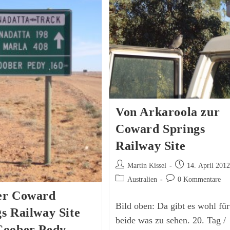
ice
Oak
rings
Valley
Von Arkaroola zur
Coward Springs
Railway Site
Beitrags-
Beitrag
Martin Kissel
14. April 201
Autor:
veröffentlicht:
Beitrags-
Beitrags-
Australien
0 Kommentare
Kategorie:
Kommentare:
er Coward
Bild oben: Da gibt es wohl für
s Railway Site
beide was zu sehen. 20. Tag /
Coober Pedy