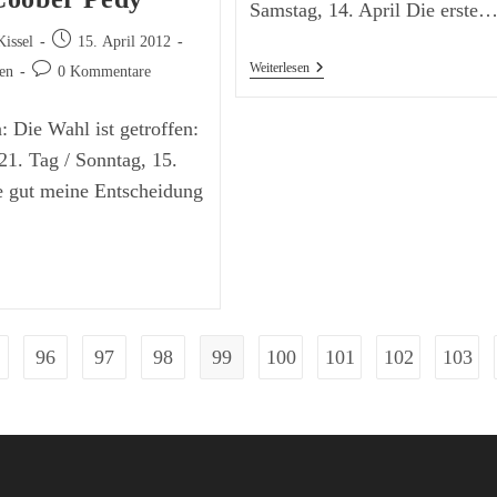
Samstag, 14. April Die erste
Beitrag
Kissel
15. April 2012
veröffentlicht:
Von
Weiterlesen
Beitrags-
ien
0 Kommentare
Arkaroola
Kommentare:
Zur
Coward
: Die Wahl ist getroffen:
Springs
Railway
 21. Tag / Sonntag, 15.
Site
e gut meine Entscheidung
n
r
ward
rings
ilway
96
97
98
99
100
101
102
103
te
ch
ober
dy