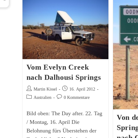
Al
Sp
Vom Evelyn Creek
nach Dalhousi Springs
Beitrags-
Beitrag
Martin Kissel
16. April 2012
Autor:
veröffentlicht:
Beitrags-
Beitrags-
Australien
0 Kommentare
Kategorie:
Kommentare:
Bild oben: The Day after. 22. Tag
Von d
/ Montag, 16. April Die
Spring
Belohnung fürs Überstehen der
nach 