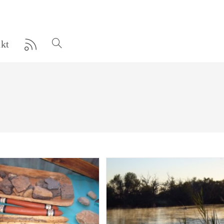
kt
Website-
Suche
umschalten