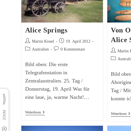
Alice Springs
Von O
Alice 
Beitrags-
Beitrag
Martin Kissel
19. April 2012
Autor:
veröffentlicht:
Beitrags-
Beitrags-
Australien
0 Kommentare
Beitrags-
Martin 
Kategorie:
Kommentare:
Autor:
Beitrags-
Austral
Bild oben: Die erste
Kategorie:
Telegrafenstation in
Bild oben
Zentralaustralien. 25. Tag /
Aborigine
Donnerstag, 19. April Was für
Tag / Mit
eine laue, ja, warme Nacht!…
konnte i
Alice
Weiterlesen
Vo
Weiterlesen
Springs
Oa
Va
Na