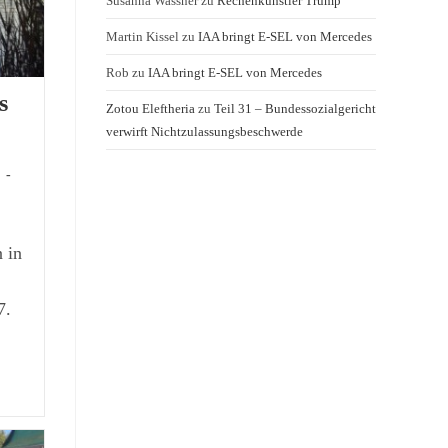
Susanna Wassner
zu
Rechenkünstler Trump
Martin Kissel
zu
IAA bringt E-SEL von Mercedes
Rob
zu
IAA bringt E-SEL von Mercedes
s
Zotou Eleftheria
zu
Teil 31 – Bundessozialgericht
verwirft Nichtzulassungsbeschwerde
2
 in
7.