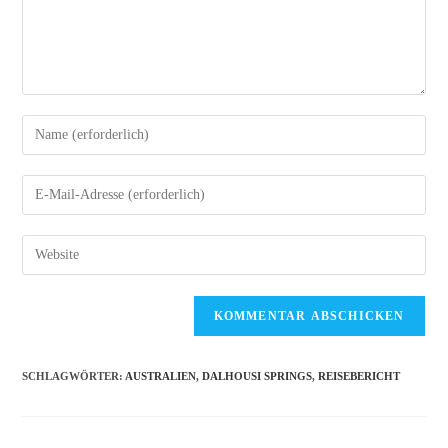
Gib
deinen
Namen
Gib
oder
deine
Benutzernamen
E-
Gib
zum
Mail-
deine
Kommentieren
Adresse
Website-
ein
zum
URL
Kommentieren
ein
ein
(optional)
SCHLAGWÖRTER
:
AUSTRALIEN
,
DALHOUSI SPRINGS
,
REISEBERICHT