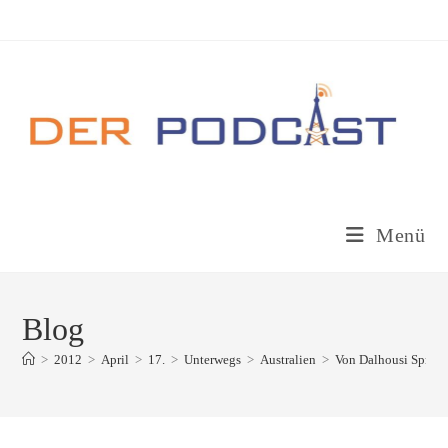
Zum
Inhalt
springen
Menü
Blog
>
2012
>
April
>
17.
>
Unterwegs
>
Australien
>
Von Dalhousi Spring