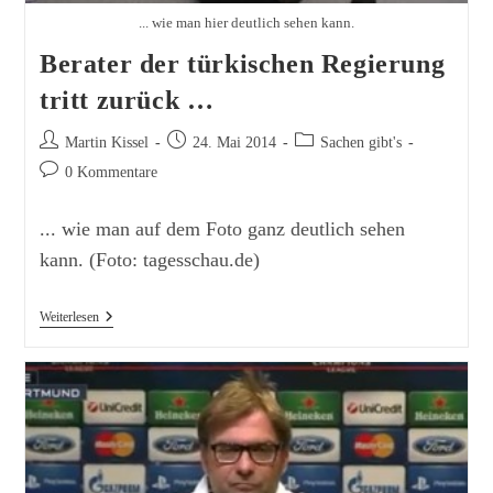
... wie man hier deutlich sehen kann.
Berater der türkischen Regierung
tritt zurück …
Beitrags-
Beitrag
Beitrags-
Martin Kissel
24. Mai 2014
Sachen gibt's
Autor:
veröffentlicht:
Kategorie:
Beitrags-
0 Kommentare
Kommentare:
... wie man auf dem Foto ganz deutlich sehen
kann. (Foto: tagesschau.de)
Berater
Weiterlesen
Der
Türkischen
Regierung
Tritt
Zurück
…