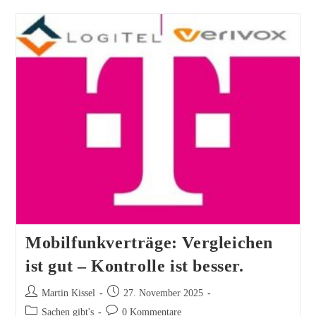
Mobilfunkverträge: Vergleichen
ist gut – Kontrolle ist besser.
Beitrags-
Beitrag
Martin Kissel
27. November 2025
Autor:
veröffentlicht:
Beitrags-
Beitrags-
Sachen gibt's
0 Kommentare