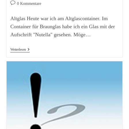
Autor:
veröffentlicht:
Kategorie:
Beitrags-
0 Kommentare
Kommentare:
Altglas Heute war ich am Altglascontainer. Im
Container für Braunglas habe ich ein Glas mit der
Aufschrift "Nutella" gesehen. Möge…
Kleine
Weiterlesen
Unzulänglichkeiten,
Die
Erheitern