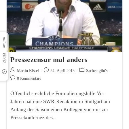
Pressezensur mal anders
Beitrags-
Beitrag
Beitrags-
Martin Kissel
24. April 2013
Sachen gibt's
Autor:
veröffentlicht:
Kategorie:
Beitrags-
0 Kommentare
Kommentare:
Öffentlich-rechtliche Formulierungshilfe Vor
Jahren hat eine SWR-Redaktion in Stuttgart am
Anfang der Saison einen Kollegen von mir zur
Pressekonfernez des…