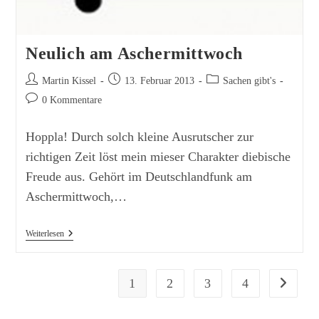
Neulich am Aschermittwoch
Beitrags-
Beitrag
Beitrags-
Martin Kissel
13. Februar 2013
Sachen gibt's
Autor:
veröffentlicht:
Kategorie:
Beitrags-
0 Kommentare
Kommentare:
Hoppla! Durch solch kleine Ausrutscher zur
richtigen Zeit löst mein mieser Charakter diebische
Freude aus. Gehört im Deutschlandfunk am
Aschermittwoch,…
Neulich
Weiterlesen
Am
Aschermittwoch
1
2
3
4
Zur nächs