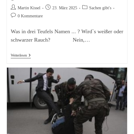
Beitrags-
Beitrag
Beitrags-
Martin Kissel
23. März 2025
Sachen gibt's
Autor:
veröffentlicht:
Kategorie:
Beitrags-
0 Kommentare
Kommentare:
Was in drei Teufels Namen ... ? Wird`s weißer oder
schwarzer Rauch? Nein,…
Tagesschau.de
Weiterlesen
Hat
Der
Teufel
Geritten