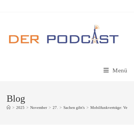
Zum
Inhalt
springen
Menü
Blog
>
2025
>
November
>
27.
>
Sachen gibt's
>
Mobilfunkverträge: Vergleic