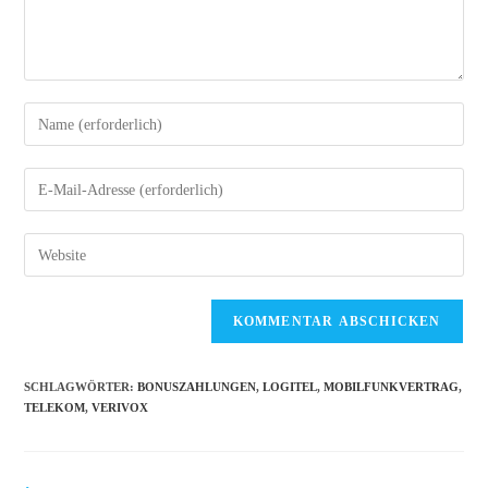
Gib
deinen
Namen
Gib
oder
deine
Benutzernamen
E-
Gib
zum
Mail-
deine
Kommentieren
Adresse
Website-
ein
zum
URL
Kommentieren
ein
ein
(optional)
SCHLAGWÖRTER
:
BONUSZAHLUNGEN
,
LOGITEL
,
MOBILFUNKVERTRAG
,
TELEKOM
,
VERIVOX