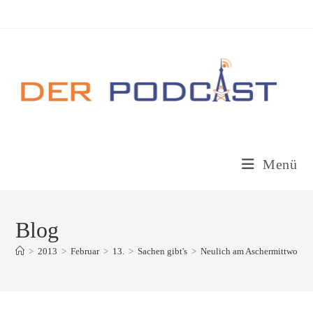
Zum
Inhalt
springen
Menü
Blog
>
2013
>
Februar
>
13.
>
Sachen gibt's
>
Neulich am Aschermittwoch