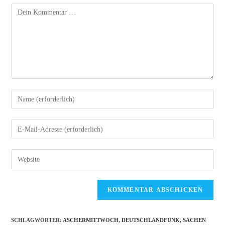
Kommentar
Gib
deinen
Namen
Gib
oder
deine
Benutzernamen
E-
Gib
zum
Mail-
deine
Kommentieren
Adresse
Website-
ein
zum
URL
Kommentieren
ein
ein
(optional)
SCHLAGWÖRTER
:
ASCHERMITTWOCH
,
DEUTSCHLANDFUNK
,
SACHEN