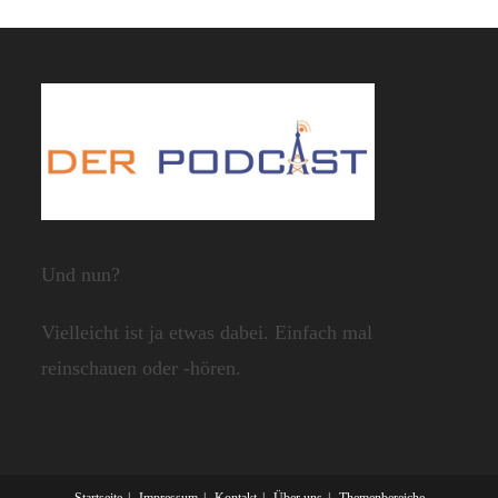
Und nun?
Vielleicht ist ja etwas dabei. Einfach mal
reinschauen oder -hören.