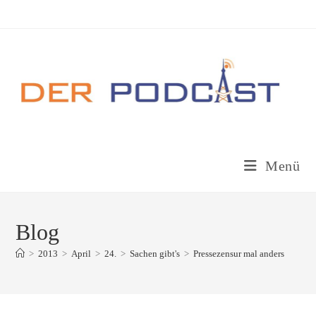
Zum
Inhalt
springen
Menü
Blog
>
2013
>
April
>
24.
>
Sachen gibt's
>
Pressezensur mal anders