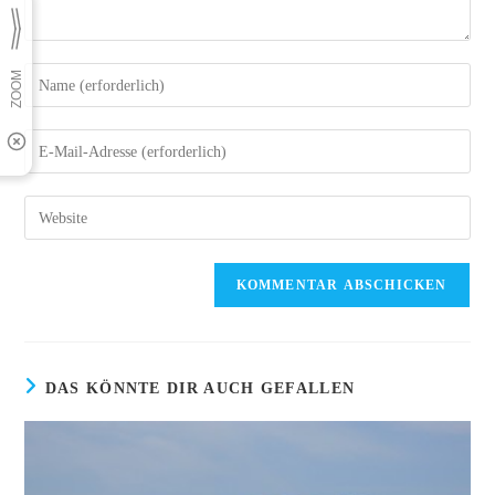
Gib
deinen
Namen
Gib
oder
deine
Benutzernamen
E-
Gib
zum
Mail-
deine
Kommentieren
Adresse
Website-
ein
zum
URL
Kommentieren
ein
ein
(optional)
DAS KÖNNTE DIR AUCH GEFALLEN