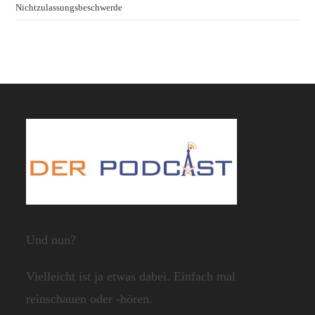
Nichtzulassungsbeschwerde
Und nun?
Vielleicht ist ja etwas dabei. Einfach mal
reinschauen oder -hören.