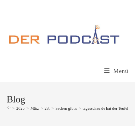
Zum
Inhalt
springen
Menü
Blog
>
2025
>
März
>
23.
>
Sachen gibt's
>
tagesschau.de hat der Teufel ger