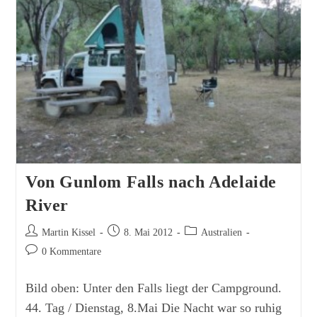
Von Gunlom Falls nach Adelaide
River
Beitrags-
Beitrag
Beitrags-
Martin Kissel
8. Mai 2012
Australien
Autor:
veröffentlicht:
Kategorie:
Beitrags-
0 Kommentare
Kommentare:
Bild oben: Unter den Falls liegt der Campground.
44. Tag / Dienstag, 8.Mai Die Nacht war so ruhig