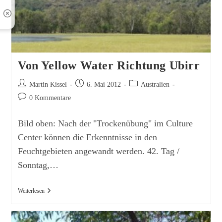
Von Yellow Water Richtung Ubirr
Beitrags-
Beitrag
Beitrags-
Martin Kissel
6. Mai 2012
Australien
Autor:
veröffentlicht:
Kategorie:
Beitrags-
0 Kommentare
Kommentare:
Bild oben: Nach der "Trockenübung" im Culture
Center können die Erkenntnisse in den
Feuchtgebieten angewandt werden. 42. Tag /
Sonntag,…
Von
Weiterlesen
Yellow
Water
Richtung