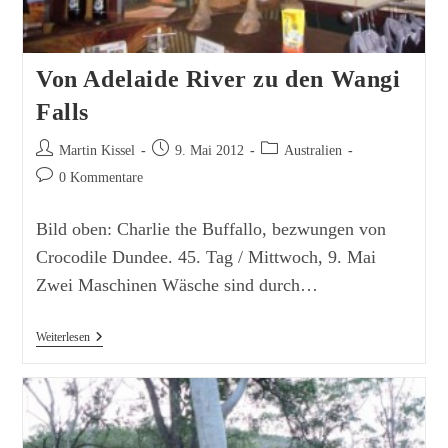
Von Adelaide River zu den Wangi
Falls
Beitrags-
Beitrag
Beitrags-
Martin Kissel
9. Mai 2012
Australien
Autor:
veröffentlicht:
Kategorie:
Beitrags-
0 Kommentare
Kommentare:
Bild oben: Charlie the Buffallo, bezwungen von
Crocodile Dundee. 45. Tag / Mittwoch, 9. Mai
Zwei Maschinen Wäsche sind durch…
Von
Weiterlesen
Adelaide
River
Zu
Den
Wangi
Falls