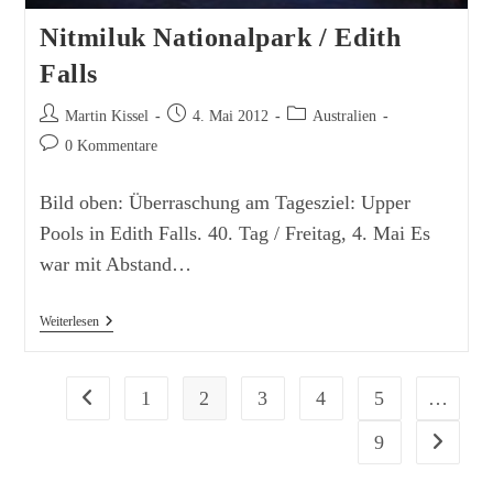
Nitmiluk Nationalpark / Edith
Falls
Beitrags-
Beitrag
Beitrags-
Martin Kissel
4. Mai 2012
Australien
Autor:
veröffentlicht:
Kategorie:
Beitrags-
0 Kommentare
Kommentare:
Bild oben: Überraschung am Tagesziel: Upper
Pools in Edith Falls. 40. Tag / Freitag, 4. Mai Es
war mit Abstand…
Nitmiluk
Weiterlesen
Nationalpark
/
Edith
Falls
1
2
3
4
5
…
Zur vorherigen Seite
9
Zur nächs