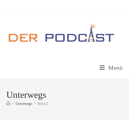
Zum
Inhalt
springen
Menü
Unterwegs
>
Unterwegs
>
Seite 2