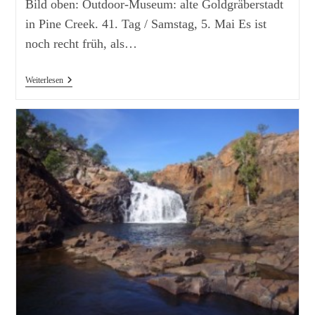
Bild oben: Outdoor-Museum: alte Goldgräberstadt
in Pine Creek. 41. Tag / Samstag, 5. Mai Es ist
noch recht früh, als…
Von
Weiterlesen
Edith
Falls
Nach
Yellow
Water