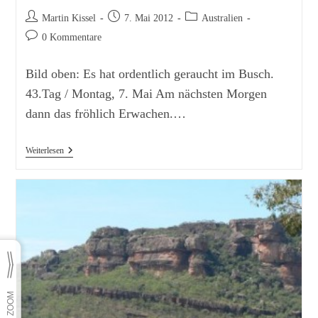
Beitrags-
Beitrag
Beitrags-
Martin Kissel
7. Mai 2012
Australien
Autor:
veröffentlicht:
Kategorie:
Beitrags-
0 Kommentare
Kommentare:
Bild oben: Es hat ordentlich geraucht im Busch.
43.Tag / Montag, 7. Mai Am nächsten Morgen
dann das fröhlich Erwachen.…
Von
Weiterlesen
Ubirr
Zu
Den
Gunlom
Falls