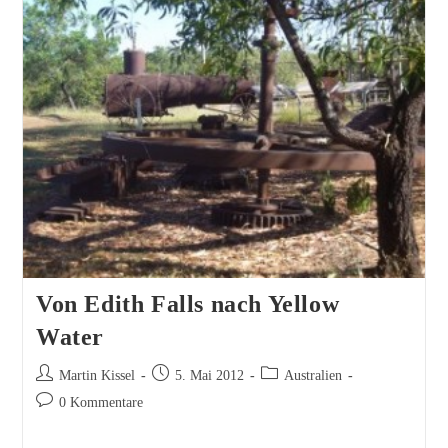
Ubirr
Von Edith Falls nach Yellow
Water
Beitrags-
Beitrag
Beitrags-
Martin Kissel
5. Mai 2012
Australien
Autor:
veröffentlicht:
Kategorie:
Beitrags-
0 Kommentare
Kommentare: