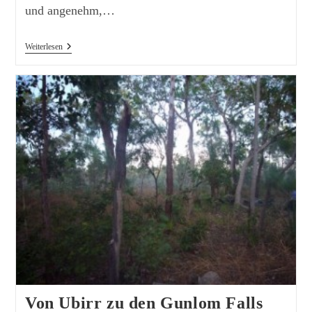
und angenehm,…
Von
Weiterlesen
Gunlom
Falls
Nach
Adelaide
River
Von Ubirr zu den Gunlom Falls