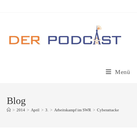
Zum
Inhalt
springen
Menü
Blog
>
2014
>
April
>
3.
>
Arbeitskampf im SWR
>
Cyberattacke