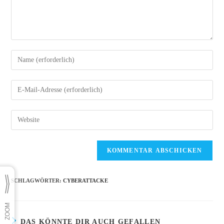
Gib
deinen
Namen
Gib
oder
deine
Benutzernamen
E-
Gib
zum
Mail-
deine
Kommentieren
Adresse
Website-
ein
zum
URL
Kommentieren
ein
ein
(optional)
SCHLAGWÖRTER
:
CYBERATTACKE
DAS KÖNNTE DIR AUCH GEFALLEN