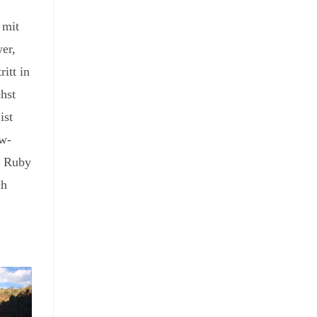
 mit
wer,
itt in
hst
ist
w-
h Ruby
ch