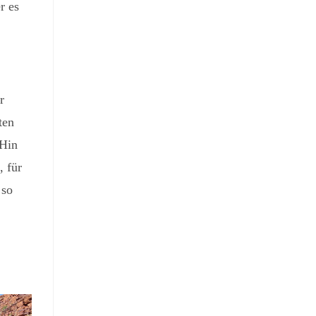
r es
r
ten
 Hin
, für
 so