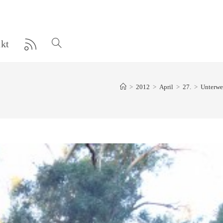
kt
Website-
Suche
>
2012
>
April
>
27.
>
Unterwe
umschalten