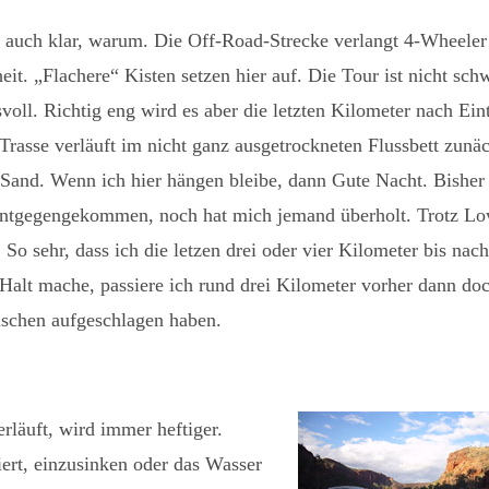
 auch klar, warum. Die Off-Road-Strecke verlangt 4-Wheeler
eit. „Flachere“ Kisten setzen hier auf. Die Tour ist nicht sch
oll. Richtig eng wird es aber die letzten Kilometer nach Eintr
Trasse verläuft im nicht ganz ausgetrockneten Flussbett zunäc
Sand. Wenn ich hier hängen bleibe, dann Gute Nacht. Bisher 
ntgegengekommen, noch hat mich jemand überholt. Trotz Lo
o sehr, dass ich die letzen drei oder vier Kilometer bis nac
h Halt mache, passiere ich rund drei Kilometer vorher dann do
üschen aufgeschlagen haben.
erläuft, wird immer heftiger.
ert, einzusinken oder das Wasser