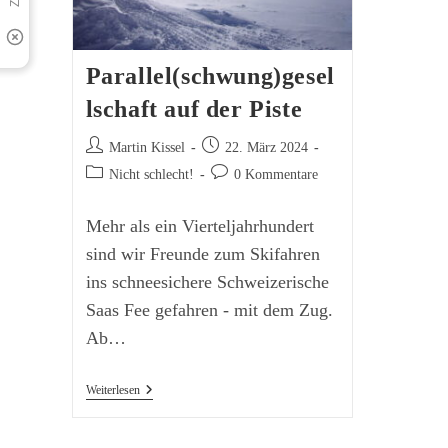
Parallel(schwung)gesel
lschaft auf der Piste
Beitrags-
Beitrag
Martin Kissel
22. März 2024
Autor:
veröffentlicht:
Beitrags-
Beitrags-
Nicht schlecht!
0 Kommentare
Kategorie:
Kommentare:
Mehr als ein Vierteljahrhundert
sind wir Freunde zum Skifahren
ins schneesichere Schweizerische
Saas Fee gefahren - mit dem Zug.
Ab…
Parallel(schwung)gesellschaft
Weiterlesen
Auf
Der
Piste