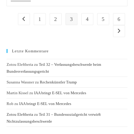
Herz,
Leber
Und
Niere
1
2
3
4
5
6
Zur vorherigen Seite
Zur nächs
Letzte Kommentare
Zotou Eleftheria
zu
Teil 32 – Verfassungsbeschwerde beim
Bundesverfassungsgericht
Susanna Wassner
zu
Rechenkünstler Trump
Martin Kissel
zu
IAA bringt E-SEL von Mercedes
Rob
zu
IAA bringt E-SEL von Mercedes
Zotou Eleftheria
zu
Teil 31 – Bundessozialgericht verwirft
Nichtzulassungsbeschwerde