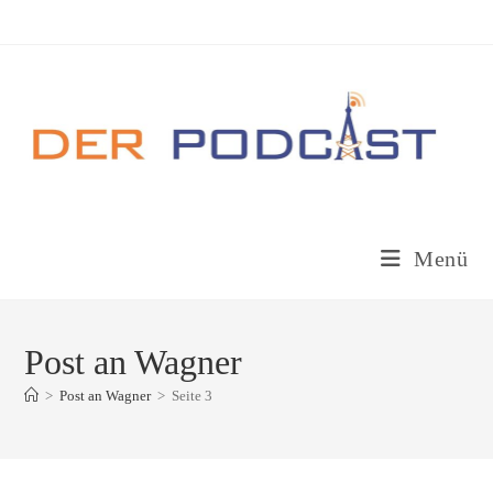
Zum
Inhalt
springen
Menü
Post an Wagner
>
Post an Wagner
>
Seite 3