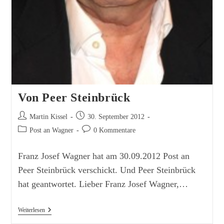
Von Peer Steinbrück
Beitrags-
Beitrag
Martin Kissel
30. September 2012
Autor:
veröffentlicht:
Beitrags-
Beitrags-
Post an Wagner
0 Kommentare
Kategorie:
Kommentare:
Franz Josef Wagner hat am 30.09.2012 Post an
Peer Steinbrück verschickt. Und Peer Steinbrück
hat geantwortet. Lieber Franz Josef Wagner,…
Von
Weiterlesen
Peer