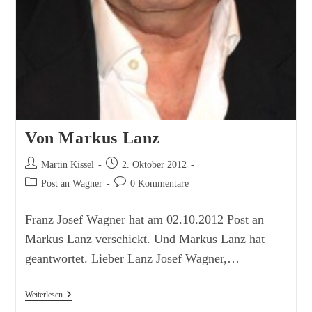
Von Markus Lanz
Beitrags-
Beitrag
Martin Kissel
2. Oktober 2012
Autor:
veröffentlicht:
Beitrags-
Beitrags-
Post an Wagner
0 Kommentare
Kategorie:
Kommentare:
Franz Josef Wagner hat am 02.10.2012 Post an
Markus Lanz verschickt. Und Markus Lanz hat
geantwortet. Lieber Lanz Josef Wagner,…
Von
Weiterlesen
Markus