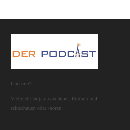
Und nun?
Vielleicht ist ja etwas dabei. Einfach mal
reinschauen oder -hören.