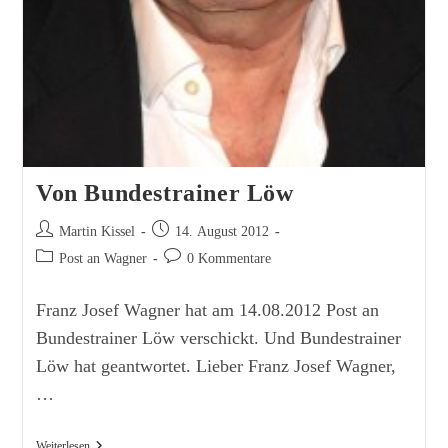
Von Bundestrainer Löw
Beitrags-
Beitrag
Martin Kissel
14. August 2012
Autor:
veröffentlicht:
Beitrags-
Beitrags-
Post an Wagner
0 Kommentare
Kategorie:
Kommentare:
Franz Josef Wagner hat am 14.08.2012 Post an
Bundestrainer Löw verschickt. Und Bundestrainer
Löw hat geantwortet. Lieber Franz Josef Wagner,
…
Von
Weiterlesen