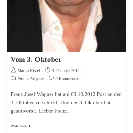
Vom 3. Oktober
Beitrags-
Beitrag
Martin Kissel
3. Oktober 2012
Autor:
veröffentlicht:
Beitrags-
Beitrags-
Post an Wagner
0 Kommentare
Kategorie:
Kommentare:
Franz Josef Wagner hat am 03.10.2012 Post an den
3. Oktober verschickt. Und der 3. Oktober hat
geantwortet. Lieber Franz…
Vom
Weiterlesen
3.