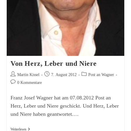
Von Herz, Leber und Niere
Beitrags-
Beitrag
Beitrags-
Martin Kissel
7. August 2012
Post an Wagner
Autor:
veröffentlicht:
Kategorie:
Beitrags-
0 Kommentare
Kommentare:
Franz Josef Wagner hat am 07.08.2012 Post an
Herz, Leber und Niere geschickt. Und Herz, Leber
und Niere haben geantwortet.…
Von
Weiterlesen