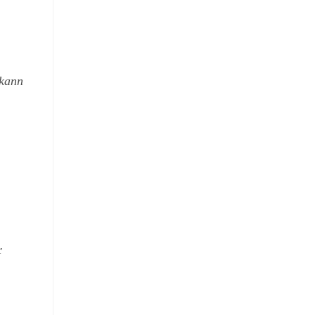
 kann
r