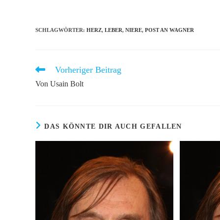
oder
Mail-
Benutzernamen
Adresse
zum
zum
SCHLAGWÖRTER
:
HERZ
,
LEBER
,
NIERE
,
POST AN WAGNER
Kommentieren
Kommentiere
ein
ein
Vorheriger Beitrag
Weitere
Artikel
Von Usain Bolt
ansehen
DAS KÖNNTE DIR AUCH GEFALLEN