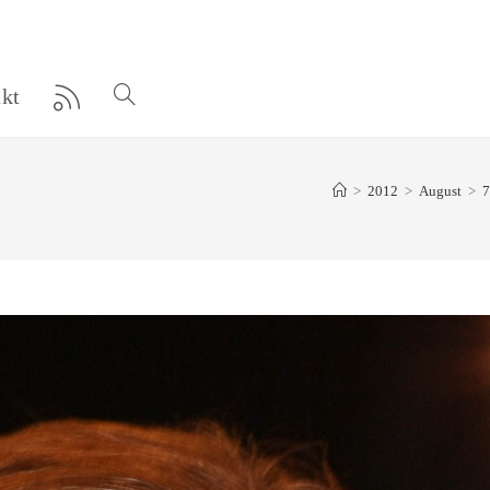
kt
Website-
Suche
>
2012
>
August
>
7
umschalten