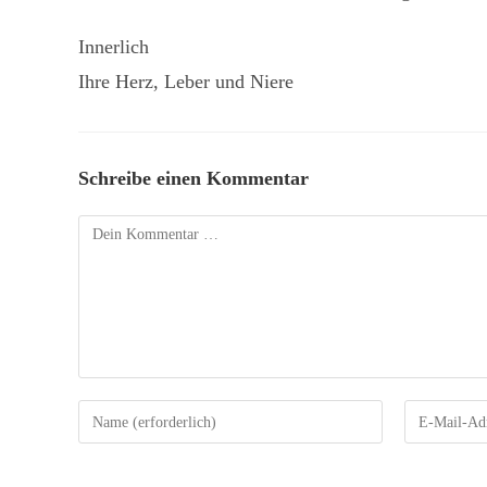
Innerlich
Ihre Herz, Leber und Niere
Schreibe einen Kommentar
Kommentar
Gib
Gib
deinen
deine
Namen
E-