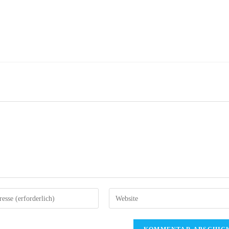
Gib
deine
Website-