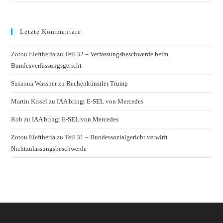
Leber
Und
Niere
Letzte Kommentare
Zotou Eleftheria
zu
Teil 32 – Verfassungsbeschwerde beim
Bundesverfassungsgericht
Susanna Wassner
zu
Rechenkünstler Trump
Martin Kissel
zu
IAA bringt E-SEL von Mercedes
Rob
zu
IAA bringt E-SEL von Mercedes
Zotou Eleftheria
zu
Teil 31 – Bundessozialgericht verwirft
Nichtzulassungsbeschwerde