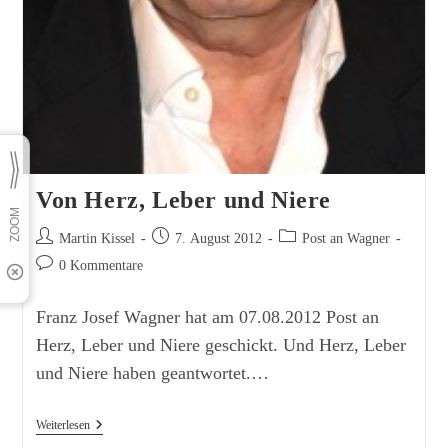
Von Herz, Leber und Niere
Beitrags-
Beitrag
Beitrags-
Martin Kissel
7. August 2012
Post an Wagner
Autor:
veröffentlicht:
Kategorie:
Beitrags-
0 Kommentare
Kommentare:
Franz Josef Wagner hat am 07.08.2012 Post an
Herz, Leber und Niere geschickt. Und Herz, Leber
und Niere haben geantwortet.…
Von
Weiterlesen
Herz,