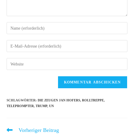
Gib
deinen
Namen
Gib
oder
deine
Benutzernamen
E-
Gib
zum
Mail-
deine
Kommentieren
Adresse
Website-
ein
zum
URL
Kommentieren
ein
ein
(optional)
SCHLAGWÖRTER
:
DIE ZEUGEN JAN HOFERS
,
ROLLTREPPE
,
TELEPROMPTER
,
TRUMP
,
UN
Vorheriger Beitrag
Weitere