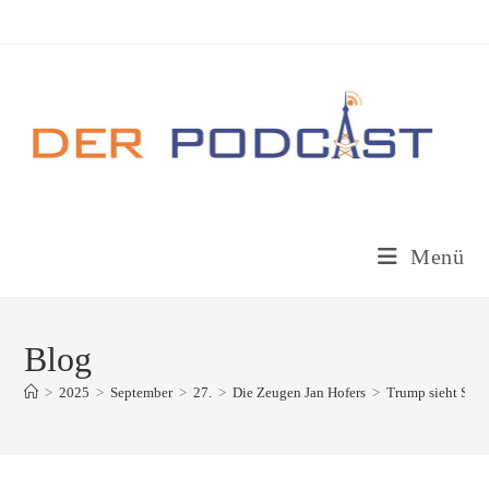
Zum
Inhalt
springen
Menü
Blog
>
2025
>
September
>
27.
>
Die Zeugen Jan Hofers
>
Trump sieht Sab