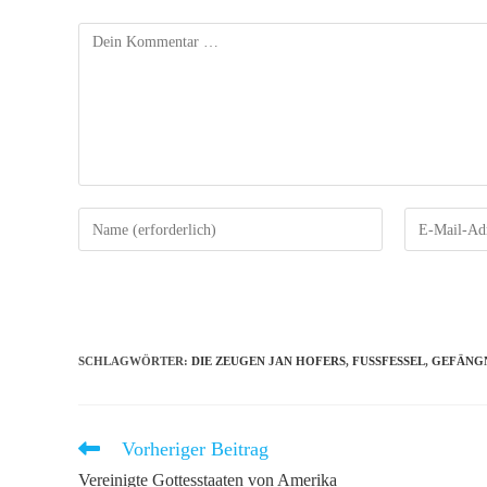
Kommentar
Gib
Gib
deinen
deine
Namen
E-
oder
Mail-
Benutzernamen
Adresse
zum
zum
SCHLAGWÖRTER
:
DIE ZEUGEN JAN HOFERS
,
FUSSFESSEL
,
GEFÄNG
Kommentieren
Kommentiere
ein
ein
Vorheriger Beitrag
Weitere
Artikel
Vereinigte Gottesstaaten von Amerika