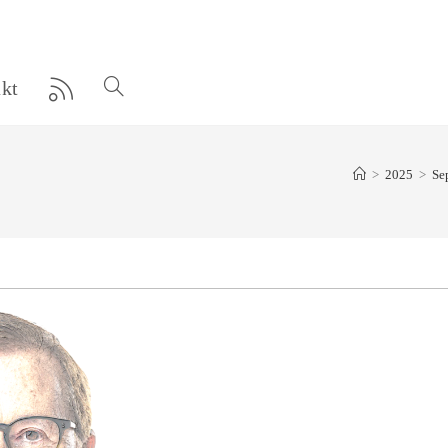
kt
Website-
Suche
>
2025
>
Se
umschalten