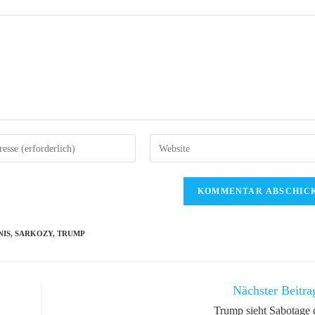
re
Gib
deine
Website-
URL
ein
(optional)
NIS
,
SARKOZY
,
TRUMP
n
Nächster Beitra
Trump sieht Sabotage