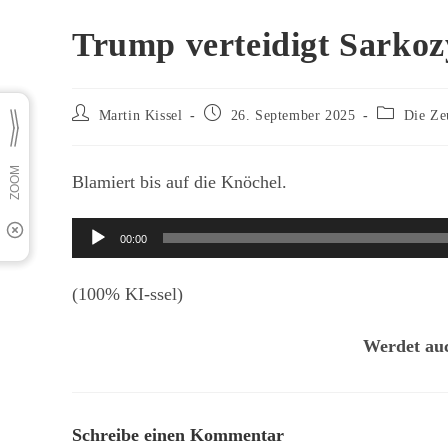
Trump verteidigt Sarkoz
Beitrags-
Beitrag
Beitrags-
Martin Kissel
26. September 2025
Die Ze
Autor:
veröffentlicht:
Kategorie:
Blamiert bis auf die Knöchel.
Audio-
00:00
Player
(100% KI-ssel)
Werdet auc
Schreibe einen Kommentar