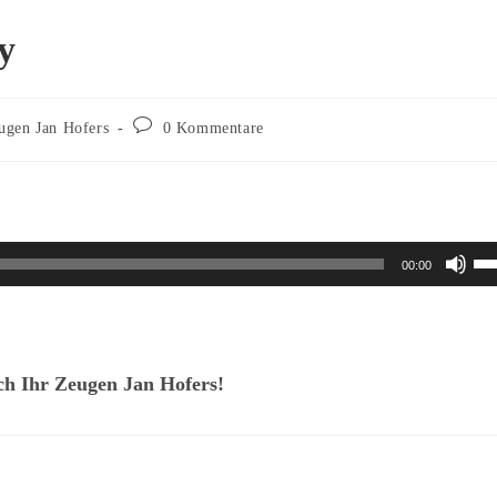
y
Beitrags-
ugen Jan Hofers
0 Kommentare
Kommentare:
Pf
00:00
Ho
be
u
h Ihr Zeugen Jan Hofers!
di
La
zu