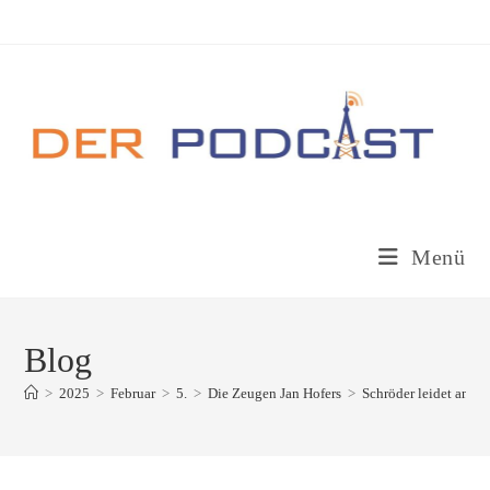
Zum
Inhalt
springen
Menü
Blog
>
2025
>
Februar
>
5.
>
Die Zeugen Jan Hofers
>
Schröder leidet an B