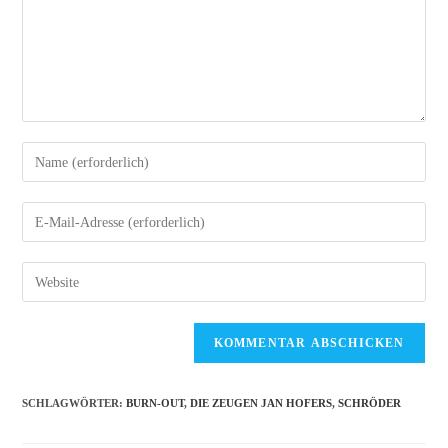
Gib
deinen
Namen
Gib
oder
deine
Benutzernamen
E-
Gib
zum
Mail-
deine
Kommentieren
Adresse
Website-
ein
zum
URL
Kommentieren
ein
ein
(optional)
SCHLAGWÖRTER
:
BURN-OUT
,
DIE ZEUGEN JAN HOFERS
,
SCHRÖDER