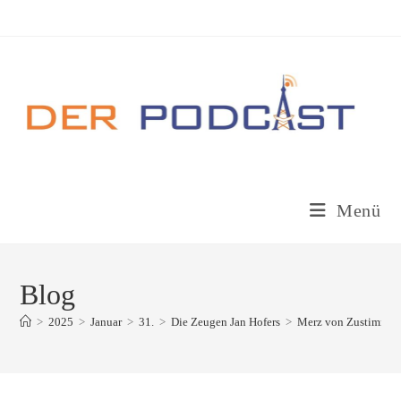
Zum
Inhalt
springen
Menü
Blog
>
2025
>
Januar
>
31.
>
Die Zeugen Jan Hofers
>
Merz von Zustimmung