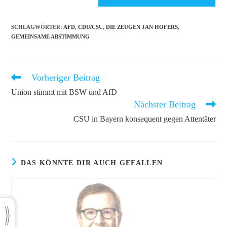
Kommentieren
ein
ein
(optional)
SCHLAGWÖRTER
:
AFD
,
CDU/CSU
,
DIE ZEUGEN JAN HOFERS
,
GEMEINSAME ABSTIMMUNG
Vorheriger Beitrag
Weitere
Artikel
Union stimmt mit BSW und AfD
ansehen
Nächster Beitrag
CSU in Bayern konsequent gegen Attentäter
DAS KÖNNTE DIR AUCH GEFALLEN