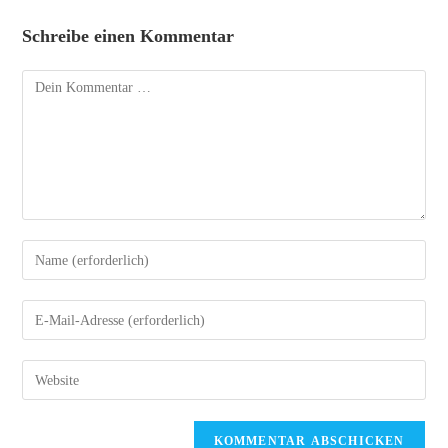
Schreibe einen Kommentar
Kommentar
Gib
deinen
Namen
Gib
oder
deine
Benutzernamen
E-
Gib
zum
Mail-
deine
Kommentieren
Adresse
Website-
ein
zum
URL