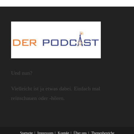
Und nun?
Vielleicht ist ja etwas dabei. Einfach mal
reinschauen oder -hören.
Startseite
Impressum
Kontakt
Über uns
Themenbereiche