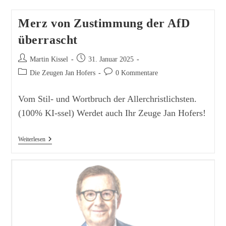
Merz von Zustimmung der AfD
überrascht
Beitrags-
Beitrag
Martin Kissel
31. Januar 2025
Autor:
veröffentlicht:
Beitrags-
Beitrags-
Die Zeugen Jan Hofers
0 Kommentare
Kategorie:
Kommentare:
Vom Stil- und Wortbruch der Allerchristlichsten.
(100% KI-ssel) Werdet auch Ihr Zeuge Jan Hofers!
Merz
Weiterlesen
Von
Zustimmung
Der
AfD
Überrascht