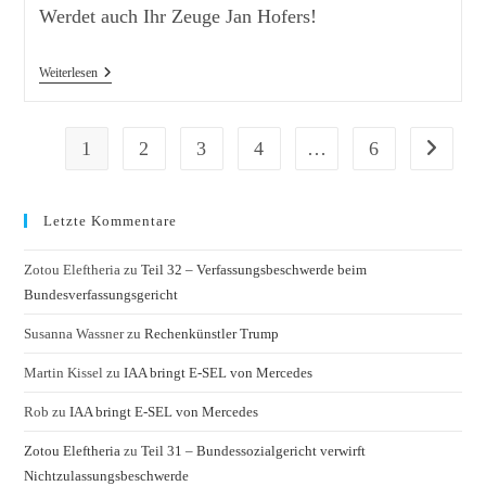
Werdet auch Ihr Zeuge Jan Hofers!
Musk
Weiterlesen
Zeigt
Hitlergruß
1
2
3
4
…
6
Zur nächs
Letzte Kommentare
Zotou Eleftheria
zu
Teil 32 – Verfassungsbeschwerde beim
Bundesverfassungsgericht
Susanna Wassner
zu
Rechenkünstler Trump
Martin Kissel
zu
IAA bringt E-SEL von Mercedes
Rob
zu
IAA bringt E-SEL von Mercedes
Zotou Eleftheria
zu
Teil 31 – Bundessozialgericht verwirft
Nichtzulassungsbeschwerde