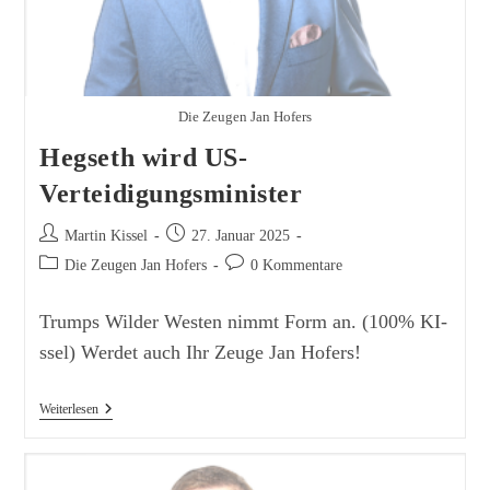
Die Zeugen Jan Hofers
Hegseth wird US-
Verteidigungsminister
Beitrags-
Beitrag
Martin Kissel
27. Januar 2025
Autor:
veröffentlicht:
Beitrags-
Beitrags-
Die Zeugen Jan Hofers
0 Kommentare
Kategorie:
Kommentare:
Trumps Wilder Westen nimmt Form an. (100% KI-
ssel) Werdet auch Ihr Zeuge Jan Hofers!
Hegseth
Weiterlesen
Wird
US-
Verteidigungsminister