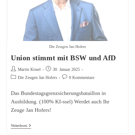
Die Zeugen Jan Hofers
Union stimmt mit BSW und AfD
Beitrags-
Beitrag
Martin Kissel
30. Januar 2025
Autor:
veröffentlicht:
Beitrags-
Beitrags-
Die Zeugen Jan Hofers
0 Kommentare
Kategorie:
Kommentare:
Das Bundestagsgrenzsicherungsbataillon in
Ausbildung. (100% KI-ssel) Werdet auch Ihr
Zeuge Jan Hofers!
Union
Weiterlesen
Stimmt