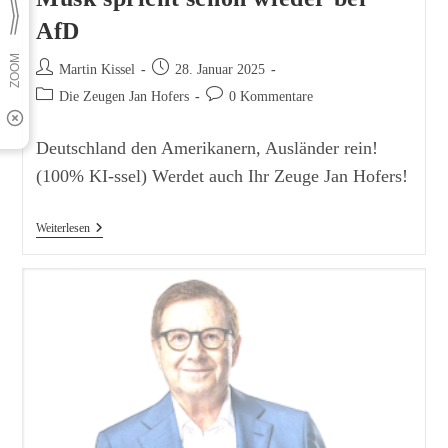
AfD
Beitrags-
Beitrag
Martin Kissel
28. Januar 2025
Autor:
veröffentlicht:
Beitrags-
Beitrags-
Die Zeugen Jan Hofers
0 Kommentare
Kategorie:
Kommentare:
Deutschland den Amerikanern, Ausländer rein!
(100% KI-ssel) Werdet auch Ihr Zeuge Jan Hofers!
Musk
Weiterlesen
Spricht
Schon
Wieder
Bei
AfD