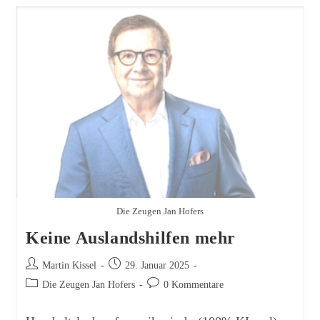
Mit
BSW
Und
AfD
Die Zeugen Jan Hofers
Keine Auslandshilfen mehr
Beitrags-
Beitrag
Martin Kissel
29. Januar 2025
Autor:
veröffentlicht:
Beitrags-
Beitrags-
Die Zeugen Jan Hofers
0 Kommentare
Kategorie:
Kommentare: