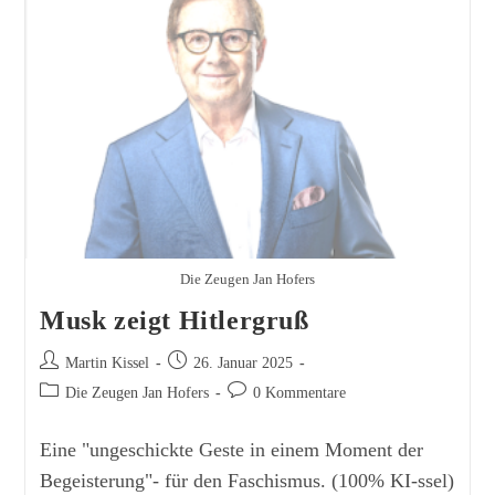
Die Zeugen Jan Hofers
Musk zeigt Hitlergruß
Beitrags-
Beitrag
Martin Kissel
26. Januar 2025
Autor:
veröffentlicht:
Beitrags-
Beitrags-
Die Zeugen Jan Hofers
0 Kommentare
Kategorie:
Kommentare:
Eine "ungeschickte Geste in einem Moment der
Begeisterung"- für den Faschismus. (100% KI-ssel)