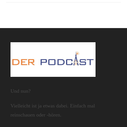
Und nun?
Vielleicht ist ja etwas dabei. Einfach mal
reinschauen oder -hören.