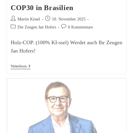
COP30 in Brasilien
Beitrags-
Beitrag
Martin Kissel
10. November 2025
Autor:
veröffentlicht:
Beitrags-
Beitrags-
Die Zeugen Jan Hofers
0 Kommentare
Kategorie:
Kommentare:
Holz-COP. (100% KI-ssel) Werdet auch Ihr Zeugen
Jan Hofers!
COP30
Weiterlesen
In
Brasilien