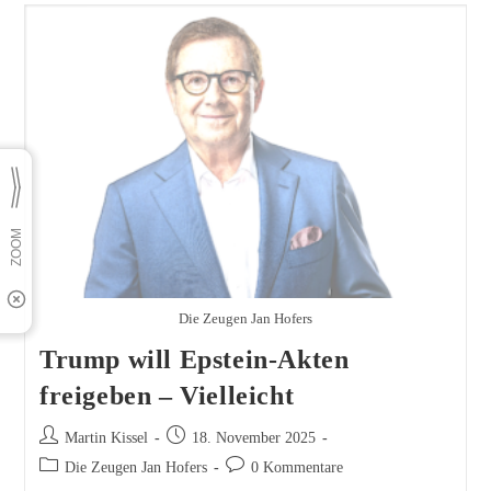
Gletschergefahr
Die Zeugen Jan Hofers
Trump will Epstein-Akten
freigeben – Vielleicht
Beitrags-
Beitrag
Martin Kissel
18. November 2025
Autor:
veröffentlicht:
Beitrags-
Beitrags-
Die Zeugen Jan Hofers
0 Kommentare
Kategorie:
Kommentare: