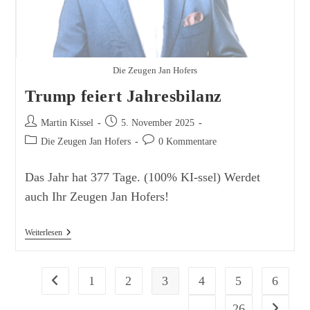
Die Zeugen Jan Hofers
Trump feiert Jahresbilanz
Beitrags-
Beitrag
Martin Kissel
5. November 2025
Autor:
veröffentlicht:
Beitrags-
Beitrags-
Die Zeugen Jan Hofers
0 Kommentare
Kategorie:
Kommentare:
Das Jahr hat 377 Tage. (100% KI-ssel) Werdet
auch Ihr Zeugen Jan Hofers!
Trump
Weiterlesen
Feiert
Jahresbilanz
1
2
3
4
5
6
Zur vorherigen Seite
…
26
Zur nächs