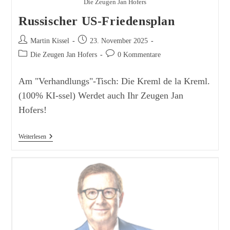
Die Zeugen Jan Hofers
Russischer US-Friedensplan
Beitrags-
Beitrag
Martin Kissel
23. November 2025
Autor:
veröffentlicht:
Beitrags-
Beitrags-
Die Zeugen Jan Hofers
0 Kommentare
Kategorie:
Kommentare:
Am "Verhandlungs"-Tisch: Die Kreml de la Kreml.
(100% KI-ssel) Werdet auch Ihr Zeugen Jan
Hofers!
Russischer
Weiterlesen
US-
Friedensplan