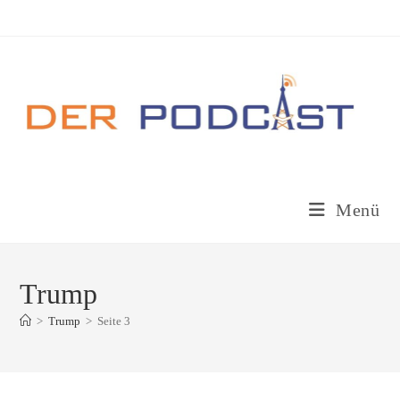
Zum
Inhalt
springen
Menü
Trump
>
Trump
>
Seite 3