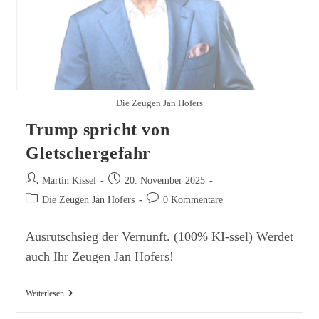
Die Zeugen Jan Hofers
Trump spricht von
Gletschergefahr
Beitrags-
Beitrag
Martin Kissel
20. November 2025
Autor:
veröffentlicht:
Beitrags-
Beitrags-
Die Zeugen Jan Hofers
0 Kommentare
Kategorie:
Kommentare:
Ausrutschsieg der Vernunft. (100% KI-ssel) Werdet
auch Ihr Zeugen Jan Hofers!
Trump
Weiterlesen
Spricht
Von