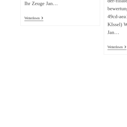
der-filia
Ihr Zeuge Jan…
bewertun
49cd-aea
Trump
Weiterlesen
Erklärt
KIssel) 
Den
Niedergang
Jan…
Deutschlands
Tr
Weiterlesen
Be
Mc