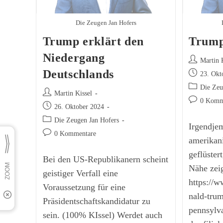
Die Zeugen Jan Hofers
Trump erklärt den
Trump
Niedergang
Beitrags-
Martin 
Autor:
Deutschlands
Beitrag
23. Okt
veröffentlic
Beitrags-
Die Zeu
Beitrags-
Martin Kissel
Kategorie:
Beitrags-
0 Komm
Autor:
Beitrag
26. Oktober 2024
Kommentar
veröffentlicht:
Beitrags-
Die Zeugen Jan Hofers
Irgendje
Kategorie:
Beitrags-
0 Kommentare
amerikan
Kommentare:
geflüster
Bei den US-Republikanern scheint
Nähe zei
geistiger Verfall eine
https://w
Voraussetzung für eine
nald-tru
Präsidentschaftskandidatur zu
pennsylva
sein. (100% KIssel) Werdet auch