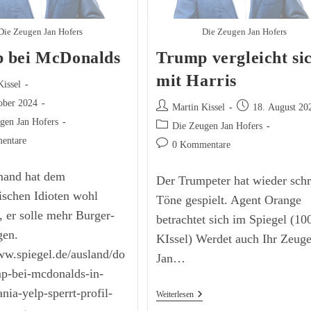
Die Zeugen Jan Hofers
Die Zeugen Jan Hofers
 bei McDonalds
Trump vergleicht si
mit Harris
Kissel
ober 2024
Beitrags-
Beitrag
Martin Kissel
18. August 20
ht:
Autor:
veröffentlicht:
gen Jan Hofers
Beitrags-
Die Zeugen Jan Hofers
Kategorie:
entare
Beitrags-
0 Kommentare
e:
Kommentare:
mand hat dem
Der Trumpeter hat wieder sch
ischen Idioten wohl
Töne gespielt. Agent Orange
t, er solle mehr Burger-
betrachtet sich im Spiegel (1
gen.
KIssel) Werdet auch Ihr Zeug
ww.spiegel.de/ausland/do
Jan…
mp-bei-mcdonalds-in-
nia-yelp-sperrt-profil-
Trump
Weiterlesen
Vergleicht