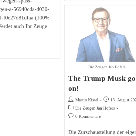
le-wegen-spass-
Sich
Mit
gen-a-56940cda-d030-
Harris
1-f0e27d81dfaa (100%
Werdet auch Ihr Zeuge
ump
i
Donalds
Die Zeugen Jan Hofers
The Trump Musk go
on!
Beitrags-
Beitrag
Martin Kissel
13. August 20
Autor:
veröffentlicht:
Beitrags-
Die Zeugen Jan Hofers
Kategorie:
Beitrags-
0 Kommentare
Kommentare:
Die Zurschaustellung der eige