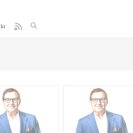
kt
Website-
Suche
umschalten