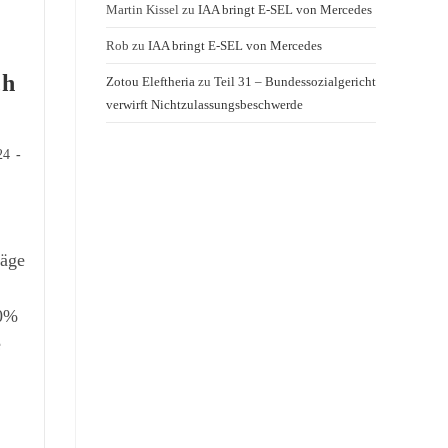
Martin Kissel
zu
IAA bringt E-SEL von Mercedes
Rob
zu
IAA bringt E-SEL von Mercedes
ch
Zotou Eleftheria
zu
Teil 31 – Bundessozialgericht
verwirft Nichtzulassungsbeschwerde
24
räge
00%
e