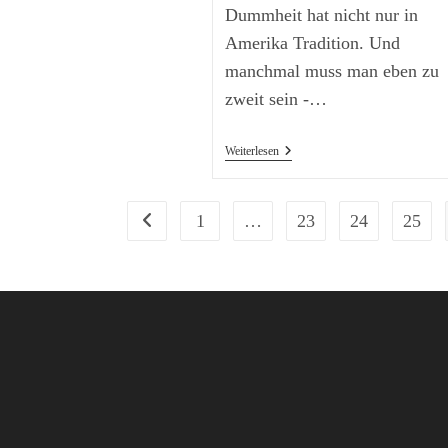
Dummheit hat nicht nur in
Amerika Tradition. Und
manchmal muss man eben zu
zweit sein -…
The
Weiterlesen
Trump
Musk
Go
On!
1
…
23
24
25
Zur vorherigen Seite