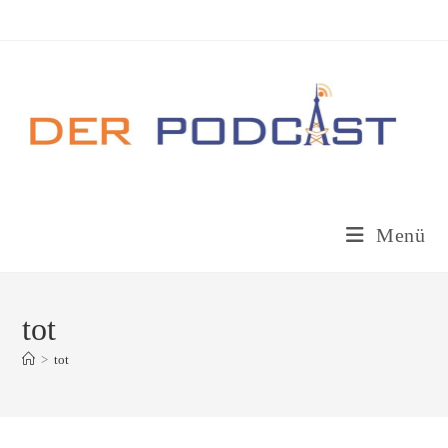
Zum
Inhalt
springen
Menü
tot
>
tot