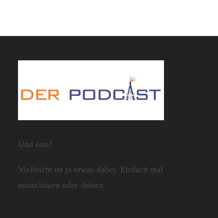
Und nun?
Vielleicht ist ja etwas dabei. Einfach mal
reinschauen oder -hören.