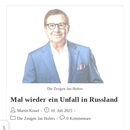
Die Zeugen Jan Hofers
Mal wieder ein Unfall in Russland
Beitrags-
Beitrag
Martin Kissel
10. Juli 2025
Autor:
veröffentlicht:
Beitrags-
Beitrags-
Die Zeugen Jan Hofers
0 Kommentare
Kategorie:
Kommentare: