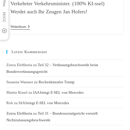
Verkehrter Verkehrsminister. (100% KI-ssel)
Werdet auch Ihr Zeugen Jan Hofers!
Mal
Weiterlesen
Wieder
Ein
Unfall
In
Russland
Letzte Kommentare
Zotou Eleftheria
zu
Teil 32 – Verfassungsbeschwerde beim
Bundesverfassungsgericht
Susanna Wassner
zu
Rechenkünstler Trump
Martin Kissel
zu
IAA bringt E-SEL von Mercedes
Rob
zu
IAA bringt E-SEL von Mercedes
Zotou Eleftheria
zu
Teil 31 – Bundessozialgericht verwirft
Nichtzulassungsbeschwerde