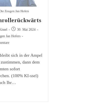
Die Zeugen Jan Hofers
nrollerückwärts
Beitrag
Kissel
30. Mai 2024
veröffentlicht:
gen Jan Hofers
entare
e:
leibt sich in der Ampel
st zustimmen, dann dem
mten sofort
echen. (100% KI-ssel)
uch Ihr…
ntenrollerückwärts