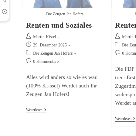
Die Zeugen Jan Hofers
Renten und Soziales
Rente
Beitrags-
Beitrags-
Martin Kissel
Martin 
Autor:
Autor:
Beitrag
Beitrags-
29. Dezember 2025
Die Zeu
veröffentlicht:
Kategorie:
Beitrags-
Beitrags-
Die Zeugen Jan Hofers
0 Komm
Kategorie:
Kommentar
Beitrags-
0 Kommentare
Kommentare:
Die FDP b
Alles wird anders so wie es war.
treu: Er
(100% KI-ssel) Werdet auch Ihr
Zugestim
Zeugen Jan Hofers!
widerspr
Werdet a
Renten
Weiterlesen
Und
Re
Weiterlesen
Soziales