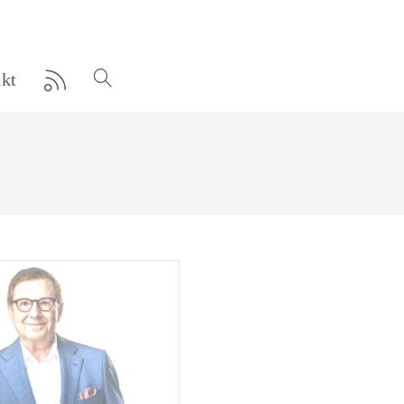
kt
Website-
Suche
umschalten