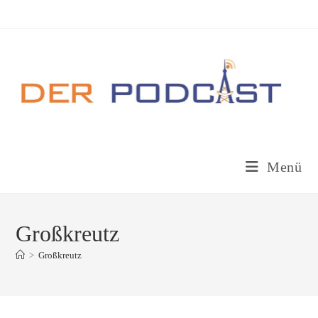
Zum
Inhalt
springen
Menü
Großkreutz
>
Großkreutz