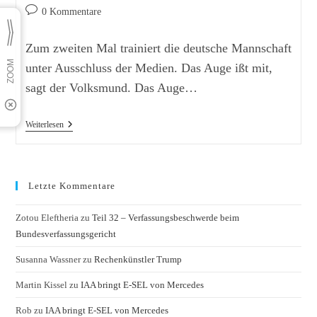
Autor:
veröffentlicht:
Kategorie:
Beitrags-
0 Kommentare
Kommentare:
Zum zweiten Mal trainiert die deutsche Mannschaft
unter Ausschluss der Medien. Das Auge ißt mit,
sagt der Volksmund. Das Auge…
„Vietato
Weiterlesen
L’accesso,
Secondo“
Letzte Kommentare
Zotou Eleftheria
zu
Teil 32 – Verfassungsbeschwerde beim
Bundesverfassungsgericht
Susanna Wassner
zu
Rechenkünstler Trump
Martin Kissel
zu
IAA bringt E-SEL von Mercedes
Rob
zu
IAA bringt E-SEL von Mercedes