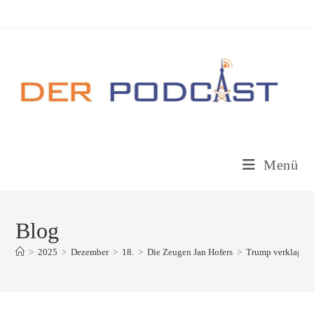
Zum
Inhalt
springen
Menü
Blog
>
2025
>
Dezember
>
18.
>
Die Zeugen Jan Hofers
>
Trump verklagt 