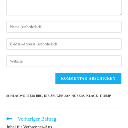
Gib
deinen
Namen
Gib
oder
deine
Benutzernamen
E-
Gib
zum
Mail-
deine
Kommentieren
Adresse
Website-
ein
zum
URL
Kommentieren
ein
ein
(optional)
SCHLAGWÖRTER
:
BBC
,
DIE ZEUGEN JAN HOFERS
,
KLAGE
,
TRUMP
Vorheriger Beitrag
Weitere
Artikel
Jubel für Verbrenner-Aus