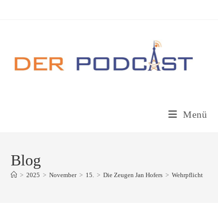
Zum
Inhalt
springen
Menü
Blog
>
2025
>
November
>
15.
>
Die Zeugen Jan Hofers
>
Wehrpflicht