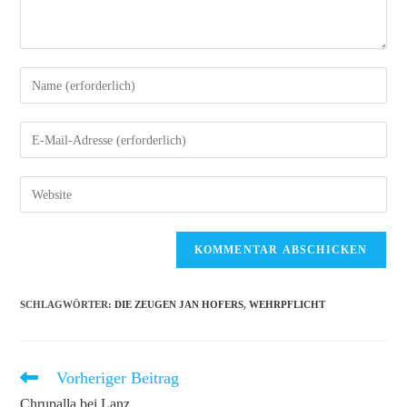
Gib
deinen
Namen
Gib
oder
deine
Benutzernamen
E-
Gib
zum
Mail-
deine
Kommentieren
Adresse
Website-
ein
zum
URL
Kommentieren
ein
ein
(optional)
SCHLAGWÖRTER
:
DIE ZEUGEN JAN HOFERS
,
WEHRPFLICHT
Vorheriger Beitrag
Weitere
Artikel
Chrupalla bei Lanz