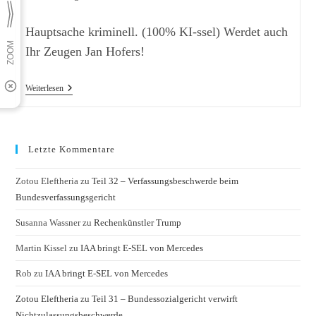
Kategorie:
Kommentare:
Hauptsache kriminell. (100% KI-ssel) Werdet auch
Ihr Zeugen Jan Hofers!
Trump
Weiterlesen
Begnadigt
Weiteren
Kriminellen
Letzte Kommentare
Zotou Eleftheria
zu
Teil 32 – Verfassungsbeschwerde beim
Bundesverfassungsgericht
Susanna Wassner
zu
Rechenkünstler Trump
Martin Kissel
zu
IAA bringt E-SEL von Mercedes
Rob
zu
IAA bringt E-SEL von Mercedes
Zotou Eleftheria
zu
Teil 31 – Bundessozialgericht verwirft
Nichtzulassungsbeschwerde