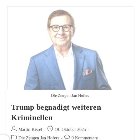
Die Zeugen Jan Hofers
Trump begnadigt weiteren
Kriminellen
Beitrags-
Beitrag
Martin Kissel
19. Oktober 2025
Autor:
veröffentlicht:
Beitrags-
Beitrags-
Die Zeugen Jan Hofers
0 Kommentare