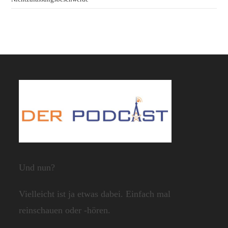
Und nun?
Vielleicht ist ja etwas dabei. Einfach mal
reinschauen oder -hören.