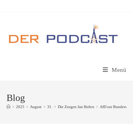
Zum
Inhalt
springen
Menü
Blog
>
2025
>
August
>
31.
>
Die Zeugen Jan Hofers
>
AfD zur Bundeswehr