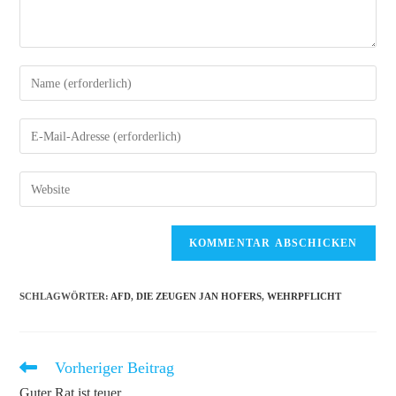
Gib
deinen
Namen
Gib
oder
deine
Benutzernamen
E-
Gib
zum
Mail-
deine
Kommentieren
Adresse
Website-
ein
zum
URL
Kommentieren
ein
ein
(optional)
SCHLAGWÖRTER
:
AFD
,
DIE ZEUGEN JAN HOFERS
,
WEHRPFLICHT
Vorheriger Beitrag
Weitere
Artikel
Guter Rat ist teuer