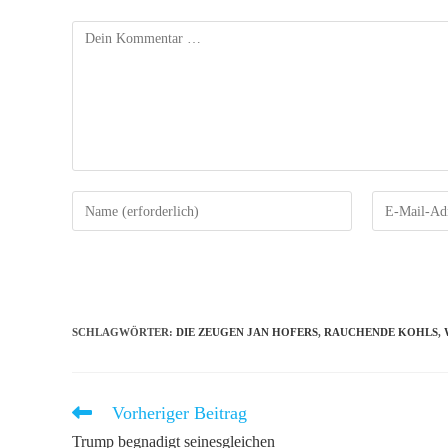
Kommentar
Gib
Gib
deinen
deine
Namen
E-
oder
Mail-
Benutzernamen
Adresse
zum
zum
SCHLAGWÖRTER
:
DIE ZEUGEN JAN HOFERS
,
RAUCHENDE KOHLS
,
Kommentieren
Kommentiere
ein
ein
Vorheriger Beitrag
Weitere
Artikel
Trump begnadigt seinesgleichen