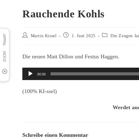
Rauchende Kohls
Beitrags-
Beitrag
Beitrags-
Martin Kissel
1. Juni 2025
Die Zeugen Ja
Autor:
veröffentlicht:
Kategorie:
Die neuen Matt Dillon und Festus Haggen.
Audio-
00:00
Player
(100% KI-ssel)
Werdet auc
Schreibe einen Kommentar