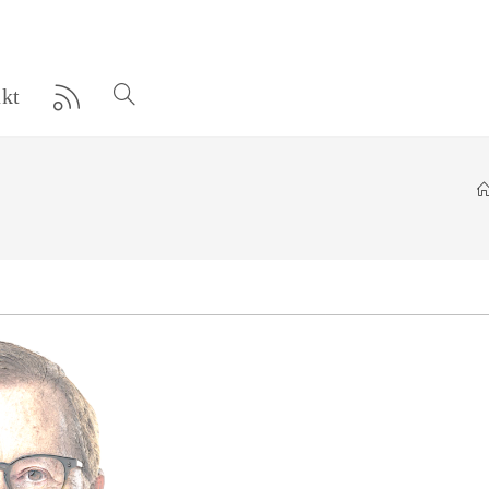
kt
Website-
Suche
umschalten