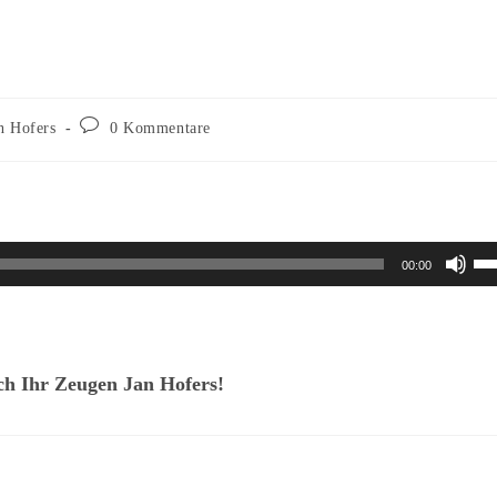
Beitrags-
n Hofers
0 Kommentare
Kommentare:
Pf
00:00
Ho
be
u
h Ihr Zeugen Jan Hofers!
di
La
zu