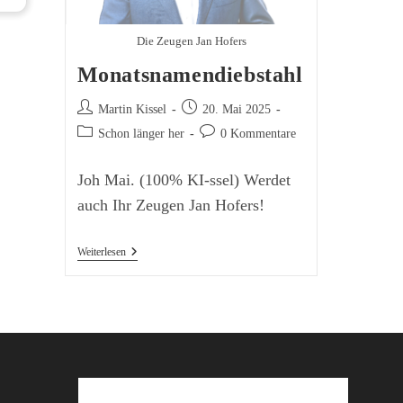
Die Zeugen Jan Hofers
Monatsnamendiebstahl
Beitrags-
Beitrag
Martin Kissel
20. Mai 2025
Autor:
veröffentlicht:
Beitrags-
Beitrags-
Schon länger her
0 Kommentare
Kategorie:
Kommentare:
Joh Mai. (100% KI-ssel) Werdet
auch Ihr Zeugen Jan Hofers!
Monatsnamendiebstahl
Weiterlesen