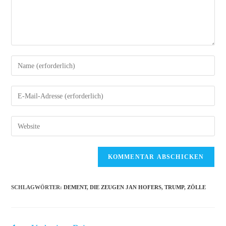
Gib
deinen
Namen
Gib
oder
deine
Benutzernamen
E-
Gib
zum
Mail-
deine
Kommentieren
Adresse
Website-
ein
zum
URL
Kommentieren
ein
ein
(optional)
SCHLAGWÖRTER
:
DEMENT
,
DIE ZEUGEN JAN HOFERS
,
TRUMP
,
ZÖLLE