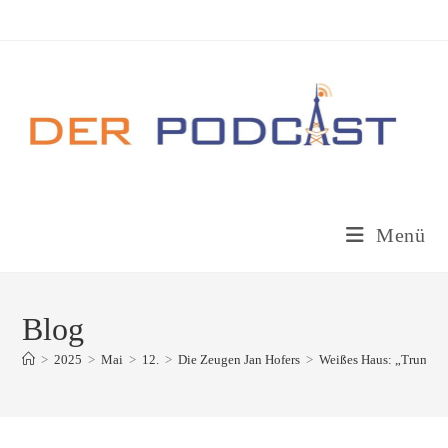
Zum
Inhalt
springen
Menü
Blog
>
2025
>
Mai
>
12.
>
Die Zeugen Jan Hofers
>
Weißes Haus: „Trump i