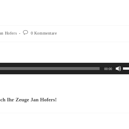
Beitrags-
an Hofers
0 Kommentare
Kommentare:
Pf
00:00
Ho
be
u
ch Ihr Zeuge Jan Hofers!
di
La
zu