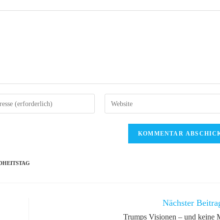
re
Gib
deine
Website-
URL
ein
(optional)
DHEITSTAG
n
Nächster Beitra
Trumps Visionen – und keine 