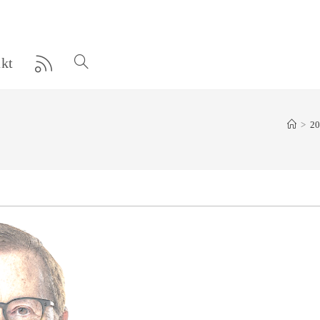
kt
Website-
Suche
>
20
umschalten