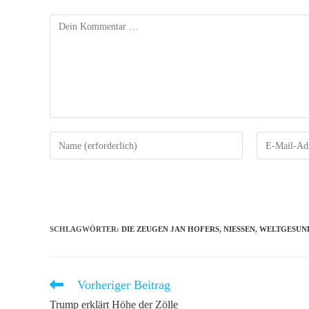
Kommentar
Gib
Gib
deinen
deine
Namen
E-
oder
Mail-
Benutzernamen
Adresse
zum
zum
SCHLAGWÖRTER
:
DIE ZEUGEN JAN HOFERS
,
NIESSEN
,
WELTGESUN
Kommentieren
Kommentiere
ein
ein
Vorheriger Beitrag
Weitere
Artikel
Trump erklärt Höhe der Zölle