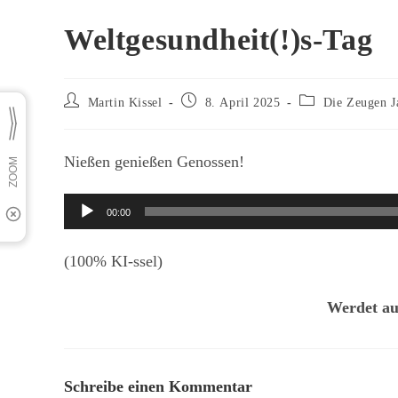
Weltgesundheit(!)s-Tag
Beitrags-
Beitrag
Beitrags-
Martin Kissel
8. April 2025
Die Zeugen J
Autor:
veröffentlicht:
Kategorie:
Nießen genießen Genossen!
Audio-
00:00
Player
(100% KI-ssel)
Werdet au
Schreibe einen Kommentar