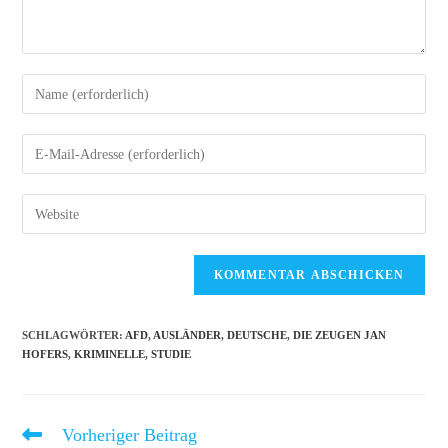
Gib
deinen
Namen
Gib
oder
deine
Benutzernamen
E-
Gib
zum
Mail-
deine
Kommentieren
Adresse
Website-
ein
zum
URL
Kommentieren
ein
ein
(optional)
SCHLAGWÖRTER
:
AFD
,
AUSLÄNDER
,
DEUTSCHE
,
DIE ZEUGEN JAN
HOFERS
,
KRIMINELLE
,
STUDIE
Vorheriger Beitrag
Weitere