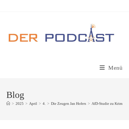
Zum
Inhalt
springen
Menü
Blog
>
2025
>
April
>
4.
>
Die Zeugen Jan Hofers
>
AfD-Studie zu Kriminali