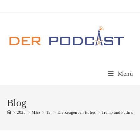
Zum
Inhalt
springen
Menü
Blog
>
2025
>
März
>
19.
>
Die Zeugen Jan Hofers
>
Trump und Putin sind 