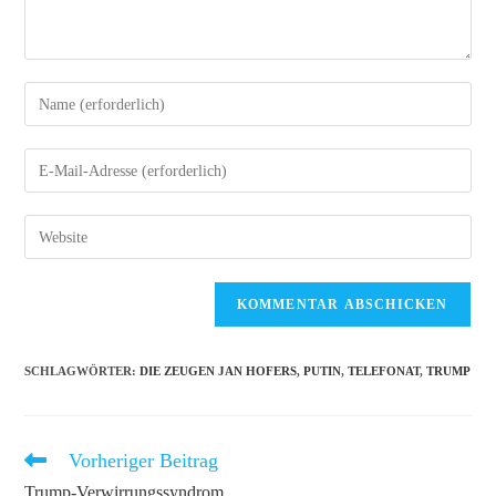
Gib
deinen
Namen
Gib
oder
deine
Benutzernamen
E-
Gib
zum
Mail-
deine
Kommentieren
Adresse
Website-
ein
zum
URL
Kommentieren
ein
ein
(optional)
SCHLAGWÖRTER
:
DIE ZEUGEN JAN HOFERS
,
PUTIN
,
TELEFONAT
,
TRUMP
Vorheriger Beitrag
Weitere
Artikel
Trump-Verwirrungssyndrom