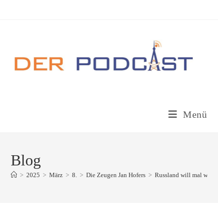
Zum
Inhalt
springen
Menü
Blog
>
2025
>
März
>
8.
>
Die Zeugen Jan Hofers
>
Russland will mal wiede