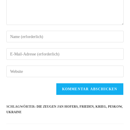
Gib
deinen
Namen
Gib
oder
deine
Benutzernamen
E-
Gib
zum
Mail-
deine
Kommentieren
Adresse
Website-
ein
zum
URL
Kommentieren
ein
ein
(optional)
SCHLAGWÖRTER
:
DIE ZEUGEN JAN HOFERS
,
FRIEDEN
,
KRIEG
,
PESKOW
,
UKRAINE