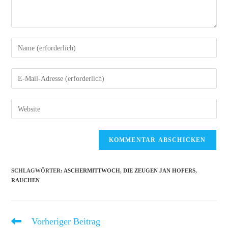
Gib
deinen
Namen
Gib
oder
deine
Benutzernamen
E-
Gib
zum
Mail-
deine
Kommentieren
Adresse
Website-
ein
zum
URL
Kommentieren
ein
ein
(optional)
SCHLAGWÖRTER
:
ASCHERMITTWOCH
,
DIE ZEUGEN JAN HOFERS
,
RAUCHEN
Vorheriger Beitrag
Weitere