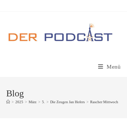
Zum
Inhalt
springen
Menü
Blog
>
2025
>
März
>
5.
>
Die Zeugen Jan Hofers
>
Rascher Mittwoch