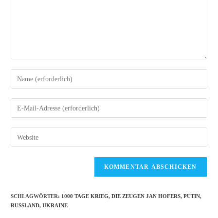
Gib
deinen
Namen
Gib
oder
deine
Benutzernamen
E-
Gib
zum
Mail-
deine
Kommentieren
Adresse
Website-
ein
zum
URL
Kommentieren
ein
ein
(optional)
SCHLAGWÖRTER
:
1000 TAGE KRIEG
,
DIE ZEUGEN JAN HOFERS
,
PUTIN
,
RUSSLAND
,
UKRAINE