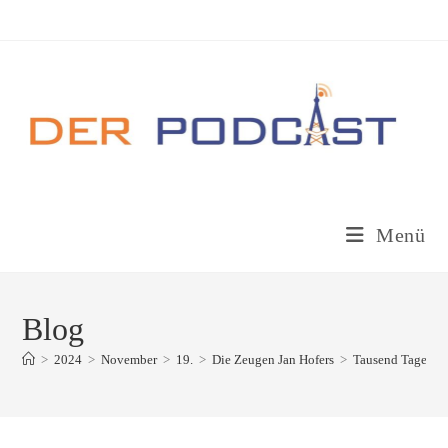
Zum
Inhalt
springen
Menü
Blog
>
2024
>
November
>
19.
>
Die Zeugen Jan Hofers
>
Tausend Tage russ