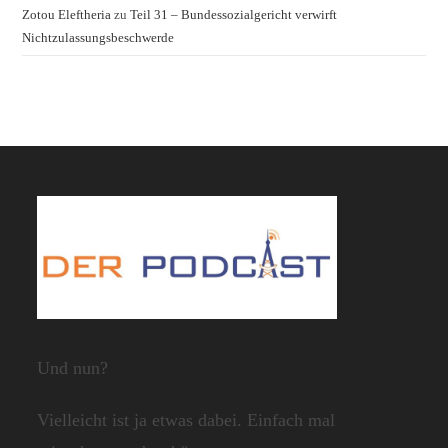
Zotou Eleftheria
zu
Teil 31 – Bundessozialgericht verwirft
Nichtzulassungsbeschwerde
Und nun?
Vielleicht ist ja etwas dabei. Einfach mal