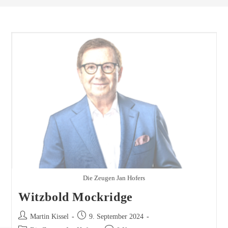
Die Zeugen Jan Hofers
Witzbold Mockridge
Beitrags-
Beitrag
Martin Kissel
9. September 2024
Autor:
veröffentlicht: