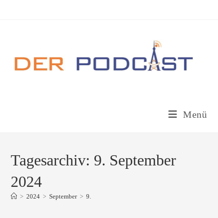
Zum
Inhalt
springen
Menü
Tagesarchiv: 9. September
2024
>
2024
>
September
>
9.