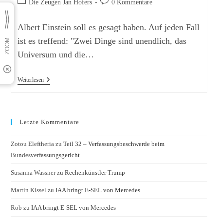
Beitrags-
Beitrags-
Die Zeugen Jan Hofers
0 Kommentare
Kategorie:
Kommentare:
Albert Einstein soll es gesagt haben. Auf jeden Fall
ist es treffend: "Zwei Dinge sind unendlich, das
Universum und die…
Witzbold
Weiterlesen
Mockridge
Letzte Kommentare
Zotou Eleftheria
zu
Teil 32 – Verfassungsbeschwerde beim
Bundesverfassungsgericht
Susanna Wassner
zu
Rechenkünstler Trump
Martin Kissel
zu
IAA bringt E-SEL von Mercedes
Rob
zu
IAA bringt E-SEL von Mercedes