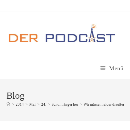
Zum
Inhalt
springen
Menü
Blog
>
2014
>
Mai
>
24.
>
Schon länger her
>
Wir müssen leider draußen bl