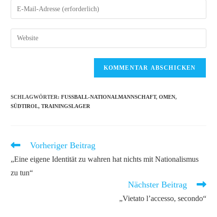
Namen
Gib
oder
deine
Benutzernamen
E-
Gib
zum
Mail-
deine
Kommentieren
Adresse
Website-
ein
zum
URL
Kommentieren
ein
ein
(optional)
SCHLAGWÖRTER
:
FUSSBALL-NATIONALMANNSCHAFT
,
OMEN
,
SÜDTIROL
,
TRAININGSLAGER
Vorheriger Beitrag
Weitere
Artikel
„Eine eigene Identität zu wahren hat nichts mit Nationalismus
ansehen
zu tun“
Nächster Beitrag
„Vietato l’accesso, secondo“