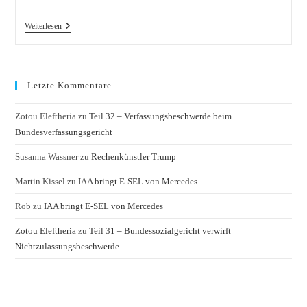
Von
Weiterlesen
Der
Deutschen
Olympiamannschaft
Letzte Kommentare
Zotou Eleftheria
zu
Teil 32 – Verfassungsbeschwerde beim
Bundesverfassungsgericht
Susanna Wassner
zu
Rechenkünstler Trump
Martin Kissel
zu
IAA bringt E-SEL von Mercedes
Rob
zu
IAA bringt E-SEL von Mercedes
Zotou Eleftheria
zu
Teil 31 – Bundessozialgericht verwirft
Nichtzulassungsbeschwerde