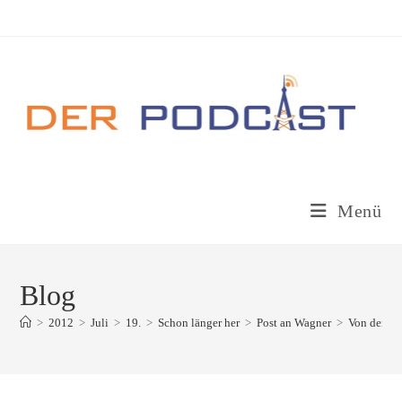
Zum
Inhalt
springen
Menü
Blog
>
2012
>
Juli
>
19.
>
Schon länger her
>
Post an Wagner
>
Von den B