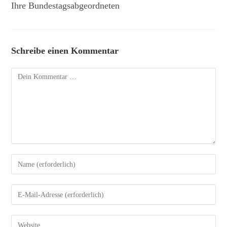
Ihre Bundestagsabgeordneten
Schreibe einen Kommentar
Kommentar
Gib
deinen
Namen
Gib
oder
deine
Benutzernamen
E-
Gib
zum