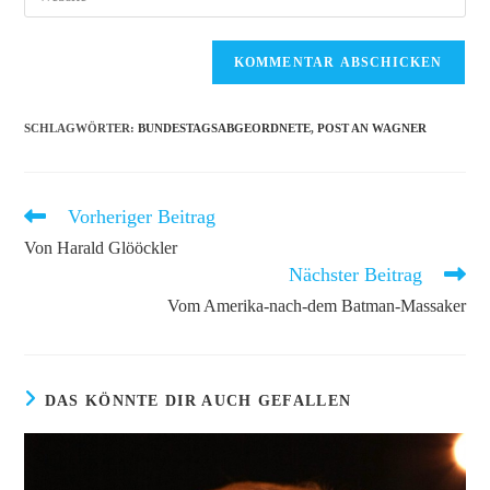
Mail-
deine
Kommentieren
Adresse
Website-
ein
zum
URL
Kommentieren
ein
ein
(optional)
SCHLAGWÖRTER
:
BUNDESTAGSABGEORDNETE
,
POST AN WAGNER
Vorheriger Beitrag
Weitere
Artikel
Von Harald Glööckler
ansehen
Nächster Beitrag
Vom Amerika-nach-dem Batman-Massaker
DAS KÖNNTE DIR AUCH GEFALLEN