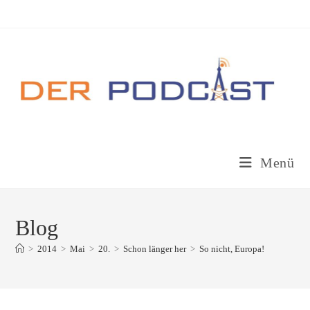
Zum
Inhalt
springen
Menü
Blog
>
2014
>
Mai
>
20.
>
Schon länger her
>
So nicht, Europa!