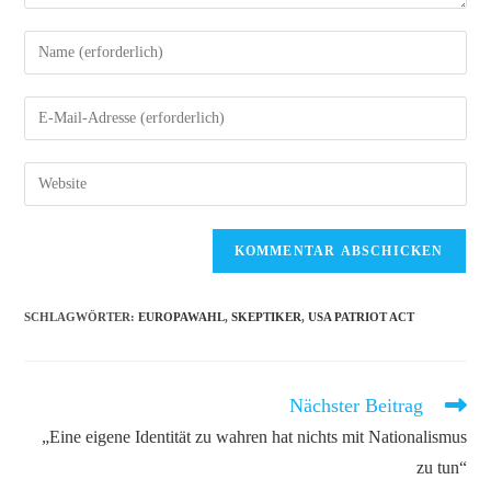
Gib
deinen
Namen
Gib
oder
deine
Benutzernamen
E-
Gib
zum
Mail-
deine
Kommentieren
Adresse
Website-
ein
zum
URL
Kommentieren
ein
ein
(optional)
SCHLAGWÖRTER
:
EUROPAWAHL
,
SKEPTIKER
,
USA PATRIOT ACT
Nächster Beitrag
Weitere
Artikel
„Eine eigene Identität zu wahren hat nichts mit Nationalismus
ansehen
zu tun“