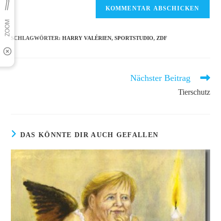
ein
zum
URL
Kommentieren
ein
ein
(optional)
SCHLAGWÖRTER
:
HARRY VALÉRIEN
,
SPORTSTUDIO
,
ZDF
Nächster Beitrag
Weitere
Artikel
Tierschutz
ansehen
DAS KÖNNTE DIR AUCH GEFALLEN