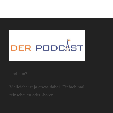
Und nun?
Vielleicht ist ja etwas dabei. Einfach mal
reinschauen oder -hören.