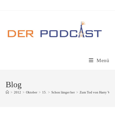
Zum
Inhalt
springen
Menü
Blog
>
2012
>
Oktober
>
15.
>
Schon länger her
>
Zum Tod von Harry Valér