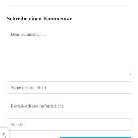
Schreibe einen Kommentar
Kommentar
Gib
deinen
Namen
Gib
oder
deine
Benutzernamen
E-
Gib
zum
Mail-
deine
Kommentieren
Adresse
Website-