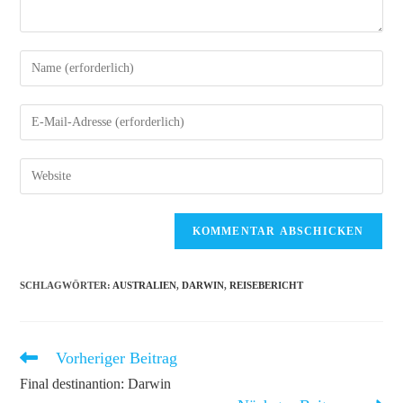
Gib
deinen
Namen
Gib
oder
deine
Benutzernamen
E-
Gib
zum
Mail-
deine
Kommentieren
Adresse
Website-
ein
zum
URL
Kommentieren
ein
ein
(optional)
SCHLAGWÖRTER
:
AUSTRALIEN
,
DARWIN
,
REISEBERICHT
Vorheriger Beitrag
Weitere
Artikel
Final destinantion: Darwin
ansehen