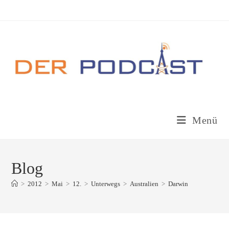
Zum
Inhalt
springen
Menü
Blog
>
2012
>
Mai
>
12.
>
Unterwegs
>
Australien
>
Darwin