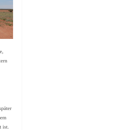
e,
tern
später
dem
 ist.