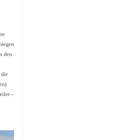
re
biegen
n den
 die
en)
iler –