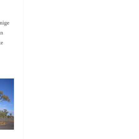
nige
nn
te