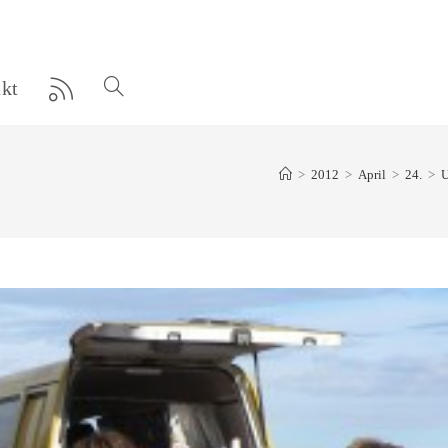
kt
Website-
Suche
>
2012
>
April
>
24.
>
U
umschalten